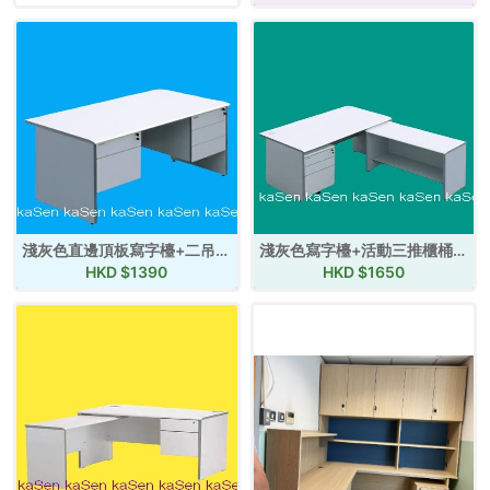
淺灰色直邊頂板寫字檯+二吊+三吊櫃桶 (內有價目表)
淺灰色寫字檯+活動三推櫃桶+獨立副檯(連層板) (內有價目表)
HKD $
1390
HKD $
1650