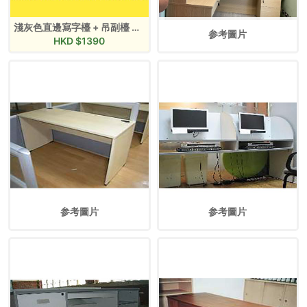
淺灰色直邊寫字檯 + 吊副檯 + 兩吊櫃桶 (內有價目表)
参考圖片
HKD $
1390
参考圖片
参考圖片