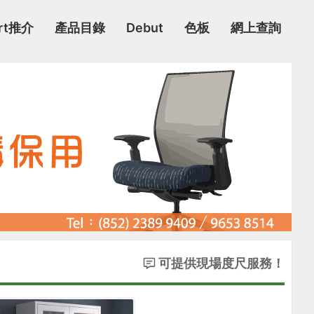
rt推介
產品目錄
Debut
色板
網上查詢
可提供現場度尺服務！
不設門市，薄利多銷！