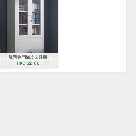
慈善機購、非牟利團體另有折扣！
大批採購備有優惠專案！
玻璃掩門鐵皮文件櫃
HKD $
2180