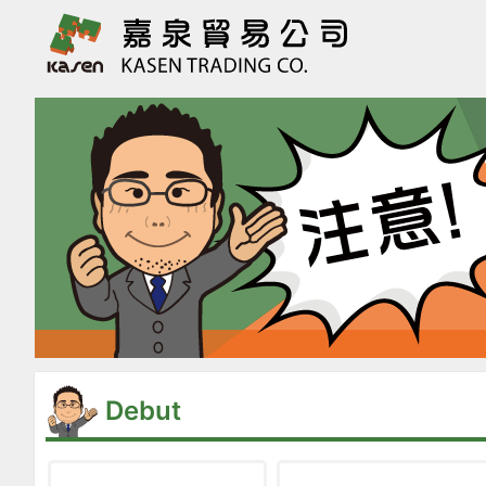
Debut