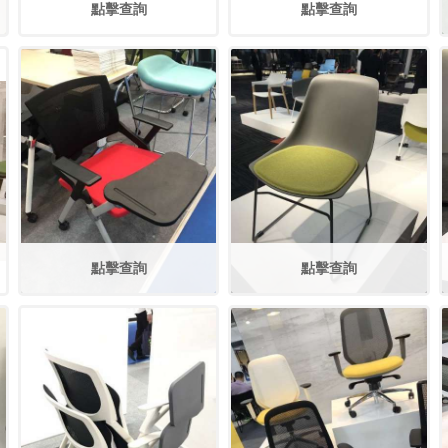
點擊查詢
點擊查詢
點擊查詢
點擊查詢