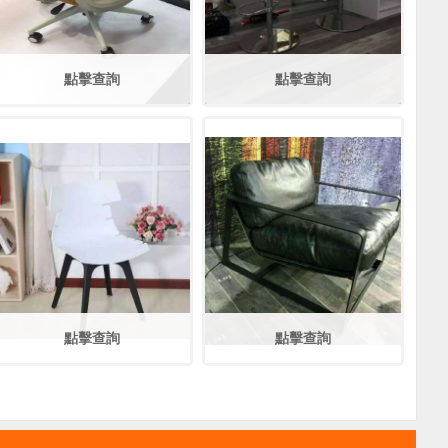
點擊查詢
點擊查詢
點擊查詢
點擊查詢
.