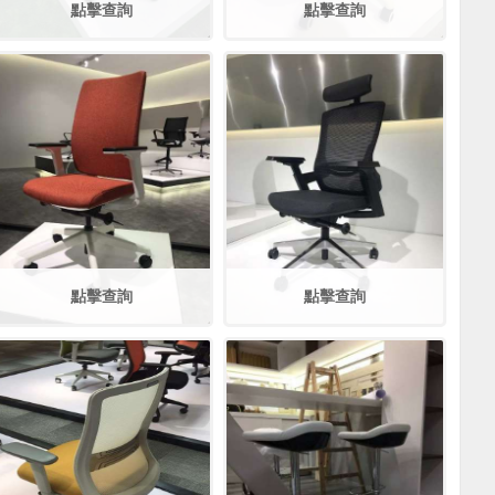
點擊查詢
點擊查詢
點擊查詢
點擊查詢